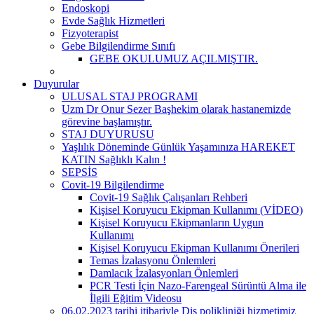
Endoskopi
Evde Sağlık Hizmetleri
Fizyoterapist
Gebe Bilgilendirme Sınıfı
GEBE OKULUMUZ AÇILMIŞTIR.
Duyurular
ULUSAL STAJ PROGRAMI
Uzm Dr Onur Sezer Başhekim olarak hastanemizde
görevine başlamıştır.
STAJ DUYURUSU
Yaşlılık Döneminde Günlük Yaşamınıza HAREKET
KATIN Sağlıklı Kalın !
SEPSİS
Covit-19 Bilgilendirme
Covit-19 Sağlık Çalışanları Rehberi
Kişisel Koruyucu Ekipman Kullanımı (VİDEO)
Kişisel Koruyucu Ekipmanların Uygun
Kullanımı
Kişisel Koruyucu Ekipman Kullanımı Önerileri
Temas İzalasyonu Önlemleri
Damlacık İzalasyonları Önlemleri
PCR Testi İçin Nazo-Farengeal Sürüntü Alma ile
İlgili Eğitim Videosu
06.02.2023 tarihi itibariyle Diş polikliniği hizmetimiz