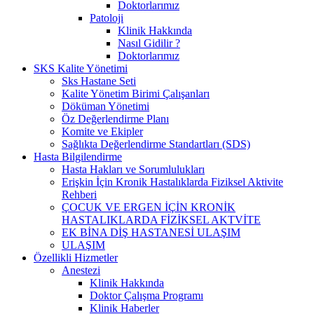
Doktorlarımız
Patoloji
Klinik Hakkında
Nasıl Gidilir ?
Doktorlarımız
SKS Kalite Yönetimi
Sks Hastane Seti
Kalite Yönetim Birimi Çalışanları
Döküman Yönetimi
Öz Değerlendirme Planı
Komite ve Ekipler
Sağlıkta Değerlendirme Standartları (SDS)
Hasta Bilgilendirme
Hasta Hakları ve Sorumlulukları
Erişkin İçin Kronik Hastalıklarda Fiziksel Aktivite
Rehberi
ÇOCUK VE ERGEN İÇİN KRONİK
HASTALIKLARDA FİZİKSEL AKTVİTE
EK BİNA DİŞ HASTANESİ ULAŞIM
ULAŞIM
Özellikli Hizmetler
Anestezi
Klinik Hakkında
Doktor Çalışma Programı
Klinik Haberler