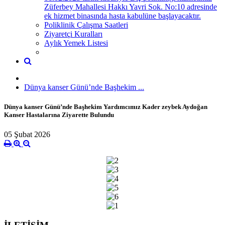
Züferbey Mahallesi Hakkı Yavri Sok. No:10 adresinde
ek hizmet binasında hasta kabulüne başlayacaktır.
Poliklinik Çalışma Saatleri
Ziyaretçi Kuralları
Aylık Yemek Listesi
Dünya kanser Günü’nde Başhekim ...
Dünya kanser Günü’nde Başhekim Yardımcımız Kader zeybek Aydoğan
Kanser Hastalarına Ziyarette Bulundu
05 Şubat 2026