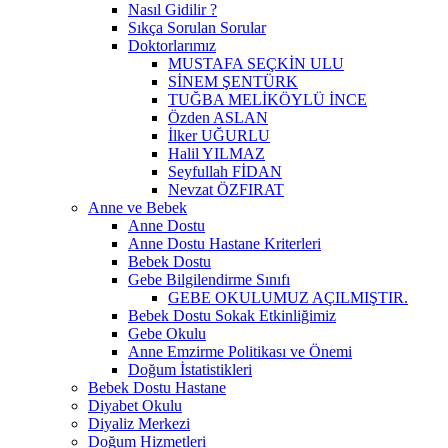
Nasıl Gidilir ?
Sıkça Sorulan Sorular
Doktorlarımız
MUSTAFA SEÇKİN ULU
SİNEM ŞENTÜRK
TUĞBA MELİKÖYLÜ İNCE
Özden ASLAN
İlker UĞURLU
Halil YILMAZ
Seyfullah FİDAN
Nevzat ÖZFIRAT
Anne ve Bebek
Anne Dostu
Anne Dostu Hastane Kriterleri
Bebek Dostu
Gebe Bilgilendirme Sınıfı
GEBE OKULUMUZ AÇILMIŞTIR.
Bebek Dostu Sokak Etkinliğimiz
Gebe Okulu
Anne Emzirme Politikası ve Önemi
Doğum İstatistikleri
Bebek Dostu Hastane
Diyabet Okulu
Diyaliz Merkezi
Doğum Hizmetleri