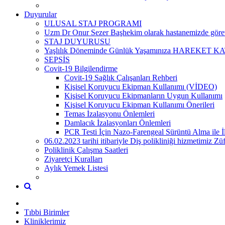
Duyurular
ULUSAL STAJ PROGRAMI
Uzm Dr Onur Sezer Başhekim olarak hastanemizde görevi
STAJ DUYURUSU
Yaşlılık Döneminde Günlük Yaşamınıza HAREKET KATI
SEPSİS
Covit-19 Bilgilendirme
Covit-19 Sağlık Çalışanları Rehberi
Kişisel Koruyucu Ekipman Kullanımı (VİDEO)
Kişisel Koruyucu Ekipmanların Uygun Kullanımı
Kişisel Koruyucu Ekipman Kullanımı Önerileri
Temas İzalasyonu Önlemleri
Damlacık İzalasyonları Önlemleri
PCR Testi İçin Nazo-Farengeal Sürüntü Alma ile İl
06.02.2023 tarihi itibariyle Diş polikliniği hizmetimiz 
Poliklinik Çalışma Saatleri
Ziyaretçi Kuralları
Aylık Yemek Listesi
Tıbbi Birimler
Kliniklerimiz