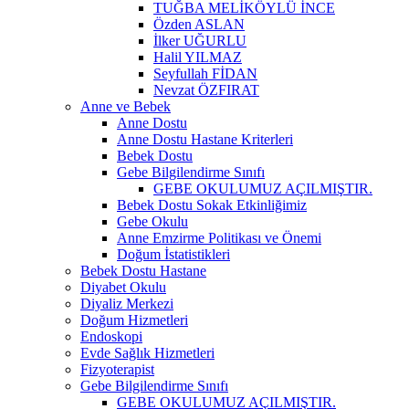
TUĞBA MELİKÖYLÜ İNCE
Özden ASLAN
İlker UĞURLU
Halil YILMAZ
Seyfullah FİDAN
Nevzat ÖZFIRAT
Anne ve Bebek
Anne Dostu
Anne Dostu Hastane Kriterleri
Bebek Dostu
Gebe Bilgilendirme Sınıfı
GEBE OKULUMUZ AÇILMIŞTIR.
Bebek Dostu Sokak Etkinliğimiz
Gebe Okulu
Anne Emzirme Politikası ve Önemi
Doğum İstatistikleri
Bebek Dostu Hastane
Diyabet Okulu
Diyaliz Merkezi
Doğum Hizmetleri
Endoskopi
Evde Sağlık Hizmetleri
Fizyoterapist
Gebe Bilgilendirme Sınıfı
GEBE OKULUMUZ AÇILMIŞTIR.