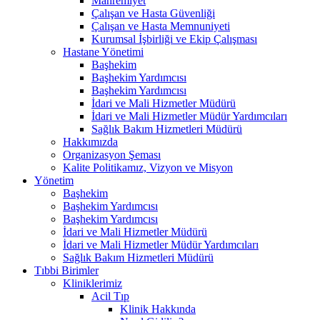
Mahremiyet
Çalışan ve Hasta Güvenliği
Çalışan ve Hasta Memnuniyeti
Kurumsal İşbirliği ve Ekip Çalışması
Hastane Yönetimi
Başhekim
Başhekim Yardımcısı
Başhekim Yardımcısı
İdari ve Mali Hizmetler Müdürü
İdari ve Mali Hizmetler Müdür Yardımcıları
Sağlık Bakım Hizmetleri Müdürü
Hakkımızda
Organizasyon Şeması
Kalite Politikamız, Vizyon ve Misyon
Yönetim
Başhekim
Başhekim Yardımcısı
Başhekim Yardımcısı
İdari ve Mali Hizmetler Müdürü
İdari ve Mali Hizmetler Müdür Yardımcıları
Sağlık Bakım Hizmetleri Müdürü
Tıbbi Birimler
Kliniklerimiz
Acil Tıp
Klinik Hakkında