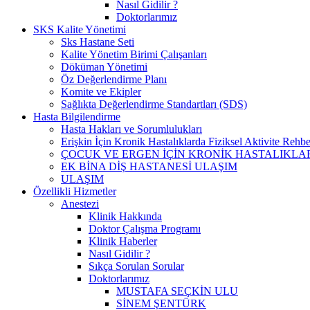
Nasıl Gidilir ?
Doktorlarımız
SKS Kalite Yönetimi
Sks Hastane Seti
Kalite Yönetim Birimi Çalışanları
Döküman Yönetimi
Öz Değerlendirme Planı
Komite ve Ekipler
Sağlıkta Değerlendirme Standartları (SDS)
Hasta Bilgilendirme
Hasta Hakları ve Sorumlulukları
Erişkin İçin Kronik Hastalıklarda Fiziksel Aktivite Rehbe
ÇOCUK VE ERGEN İÇİN KRONİK HASTALIKLAR
EK BİNA DİŞ HASTANESİ ULAŞIM
ULAŞIM
Özellikli Hizmetler
Anestezi
Klinik Hakkında
Doktor Çalışma Programı
Klinik Haberler
Nasıl Gidilir ?
Sıkça Sorulan Sorular
Doktorlarımız
MUSTAFA SEÇKİN ULU
SİNEM ŞENTÜRK