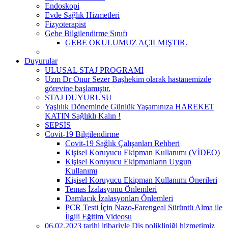
Endoskopi
Evde Sağlık Hizmetleri
Fizyoterapist
Gebe Bilgilendirme Sınıfı
GEBE OKULUMUZ AÇILMIŞTIR.
Duyurular
ULUSAL STAJ PROGRAMI
Uzm Dr Onur Sezer Başhekim olarak hastanemizde
görevine başlamıştır.
STAJ DUYURUSU
Yaşlılık Döneminde Günlük Yaşamınıza HAREKET
KATIN Sağlıklı Kalın !
SEPSİS
Covit-19 Bilgilendirme
Covit-19 Sağlık Çalışanları Rehberi
Kişisel Koruyucu Ekipman Kullanımı (VİDEO)
Kişisel Koruyucu Ekipmanların Uygun
Kullanımı
Kişisel Koruyucu Ekipman Kullanımı Önerileri
Temas İzalasyonu Önlemleri
Damlacık İzalasyonları Önlemleri
PCR Testi İçin Nazo-Farengeal Sürüntü Alma ile
İlgili Eğitim Videosu
06.02.2023 tarihi itibariyle Diş polikliniği hizmetimiz