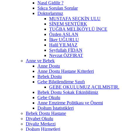
Nasıl Gidilir ?
Sıkça Sorulan Sorular
Doktorlarımız
MUSTAFA SEÇKİN ULU
SİNEM ŞENTÜRK
TUĞBA MELİKÖYLÜ İNCE
Özden ASLAN
İlker UĞURLU
Halil YILMAZ
Seyfullah FİDAN
Nevzat ÖZFIRAT
Anne ve Bebek
Anne Dostu
Anne Dostu Hastane Kriterleri
Bebek Dostu
Gebe Bilgilendirme Sınıfı
GEBE OKULUMUZ AÇILMIŞTIR.
Bebek Dostu Sokak Etkinliğimiz
Gebe Okulu
Anne Emzirme Politikası ve Önemi
Doğum İstatistikleri
Bebek Dostu Hastane
Diyabet Okulu
Diyaliz Merkezi
Doğum Hizmetleri