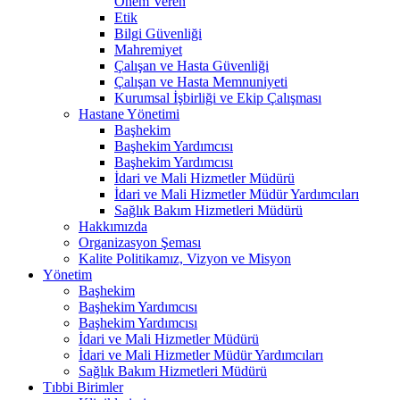
Önem Veren
Etik
Bilgi Güvenliği
Mahremiyet
Çalışan ve Hasta Güvenliği
Çalışan ve Hasta Memnuniyeti
Kurumsal İşbirliği ve Ekip Çalışması
Hastane Yönetimi
Başhekim
Başhekim Yardımcısı
Başhekim Yardımcısı
İdari ve Mali Hizmetler Müdürü
İdari ve Mali Hizmetler Müdür Yardımcıları
Sağlık Bakım Hizmetleri Müdürü
Hakkımızda
Organizasyon Şeması
Kalite Politikamız, Vizyon ve Misyon
Yönetim
Başhekim
Başhekim Yardımcısı
Başhekim Yardımcısı
İdari ve Mali Hizmetler Müdürü
İdari ve Mali Hizmetler Müdür Yardımcıları
Sağlık Bakım Hizmetleri Müdürü
Tıbbi Birimler