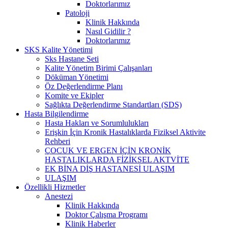
Doktorlarımız
Patoloji
Klinik Hakkında
Nasıl Gidilir ?
Doktorlarımız
SKS Kalite Yönetimi
Sks Hastane Seti
Kalite Yönetim Birimi Çalışanları
Döküman Yönetimi
Öz Değerlendirme Planı
Komite ve Ekipler
Sağlıkta Değerlendirme Standartları (SDS)
Hasta Bilgilendirme
Hasta Hakları ve Sorumlulukları
Erişkin İçin Kronik Hastalıklarda Fiziksel Aktivite
Rehberi
ÇOCUK VE ERGEN İÇİN KRONİK
HASTALIKLARDA FİZİKSEL AKTVİTE
EK BİNA DİŞ HASTANESİ ULAŞIM
ULAŞIM
Özellikli Hizmetler
Anestezi
Klinik Hakkında
Doktor Çalışma Programı
Klinik Haberler