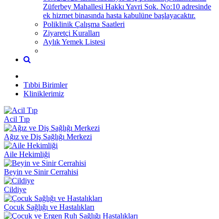
Züferbey Mahallesi Hakkı Yavri Sok. No:10 adresinde
ek hizmet binasında hasta kabulüne başlayacaktır.
Poliklinik Çalışma Saatleri
Ziyaretçi Kuralları
Aylık Yemek Listesi
Tıbbi Birimler
Kliniklerimiz
Acil Tıp
Ağız ve Diş Sağlığı Merkezi
Aile Hekimliği
Beyin ve Sinir Cerrahisi
Cildiye
Çocuk Sağlığı ve Hastalıkları