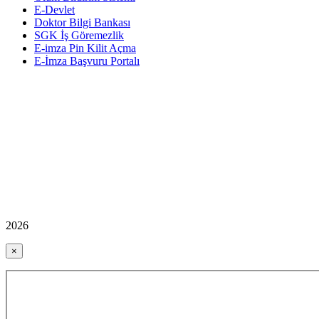
E-Devlet
Doktor Bilgi Bankası
SGK İş Göremezlik
E-imza Pin Kilit Açma
E-İmza Başvuru Portalı
2026
×