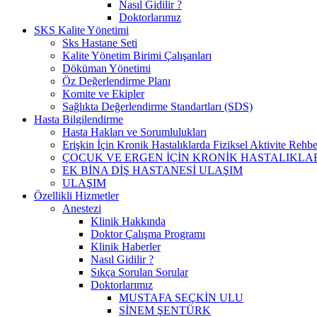
Nasıl Gidilir ?
Doktorlarımız
SKS Kalite Yönetimi
Sks Hastane Seti
Kalite Yönetim Birimi Çalışanları
Döküman Yönetimi
Öz Değerlendirme Planı
Komite ve Ekipler
Sağlıkta Değerlendirme Standartları (SDS)
Hasta Bilgilendirme
Hasta Hakları ve Sorumlulukları
Erişkin İçin Kronik Hastalıklarda Fiziksel Aktivite Rehbe
ÇOCUK VE ERGEN İÇİN KRONİK HASTALIKLAR
EK BİNA DİŞ HASTANESİ ULAŞIM
ULAŞIM
Özellikli Hizmetler
Anestezi
Klinik Hakkında
Doktor Çalışma Programı
Klinik Haberler
Nasıl Gidilir ?
Sıkça Sorulan Sorular
Doktorlarımız
MUSTAFA SEÇKİN ULU
SİNEM ŞENTÜRK