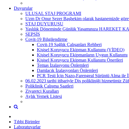
Duyurular
ULUSAL STAJ PROGRAMI
Uzm Dr Onur Sezer Başhekim olarak hastanemizde görevi
STAJ DUYURUSU
Yaşlılık Döneminde Günlük Yaşamınıza HAREKET KATI
SEPSİS
Covit-19 Bilgilendirme
Covit-19 Sağlık Çalışanları Rehberi
Kişisel Koruyucu Ekipman Kullanımı (VİDEO)
Kişisel Koruyucu Ekipmanların Uygun Kullanımı
Kişisel Koruyucu Ekipman Kullanımı Önerileri
Temas İzalasyonu Önlemleri
Damlacık İzalasyonları Önlemleri
PCR Testi İçin Nazo-Farengeal Sürüntü Alma ile İl
06.02.2023 tarihi itibariyle Diş polikliniği hizmetimiz 
Poliklinik Çalışma Saatleri
Ziyaretçi Kuralları
Aylık Yemek Listesi
Tıbbi Birimler
Laboratuvarlar