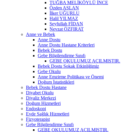
TUĞBA MELİKÖYLÜ İNCE
Özden ASLAN
İlker UĞURLU
Halil YILMAZ
Seyfullah FİDAN
Nevzat ÖZFIRAT
Anne ve Bebek
Anne Dostu
Anne Dostu Hastane Kriterleri
Bebek Dostu
Gebe Bilgilendirme Sınıfı
GEBE OKULUMUZ AÇILMIŞTIR.
Bebek Dostu Sokak Etkinliğimiz
Gebe Okulu
Anne Emzirme Politikası ve Önemi
Doğum İstatistikleri
Bebek Dostu Hastane
Diyabet Okulu
Diyaliz Merkezi
Doğum Hizmetleri
Endoskopi
Evde Sağlık Hizmetleri
Fizyoterapist
Gebe Bilgilendirme Sınıfı
GEBE OKULUMUZ AÇILMIŞTIR.