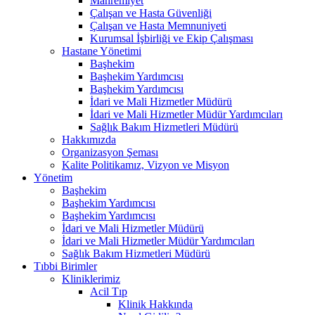
Mahremiyet
Çalışan ve Hasta Güvenliği
Çalışan ve Hasta Memnuniyeti
Kurumsal İşbirliği ve Ekip Çalışması
Hastane Yönetimi
Başhekim
Başhekim Yardımcısı
Başhekim Yardımcısı
İdari ve Mali Hizmetler Müdürü
İdari ve Mali Hizmetler Müdür Yardımcıları
Sağlık Bakım Hizmetleri Müdürü
Hakkımızda
Organizasyon Şeması
Kalite Politikamız, Vizyon ve Misyon
Yönetim
Başhekim
Başhekim Yardımcısı
Başhekim Yardımcısı
İdari ve Mali Hizmetler Müdürü
İdari ve Mali Hizmetler Müdür Yardımcıları
Sağlık Bakım Hizmetleri Müdürü
Tıbbi Birimler
Kliniklerimiz
Acil Tıp
Klinik Hakkında