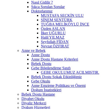
Nasıl Gidilir ?
Sıkça Sorulan Sorular
Doktorlarımız
MUSTAFA SEÇKİN ULU
SİNEM ŞENTÜRK
TUĞBA MELİKÖYLÜ İNCE
Özden ASLAN
İlker UĞURLU
Halil YILMAZ
Seyfullah FİDAN
Nevzat ÖZFIRAT
Anne ve Bebek
Anne Dostu
Anne Dostu Hastane Kriterleri
Bebek Dostu
Gebe Bilgilendirme Sınıfı
GEBE OKULUMUZ AÇILMIŞTIR.
Bebek Dostu Sokak Etkinliğimiz
Gebe Okulu
Anne Emzirme Politikası ve Önemi
Doğum İstatistikleri
Bebek Dostu Hastane
Diyabet Okulu
Diyaliz Merkezi
Doğum Hizmetleri