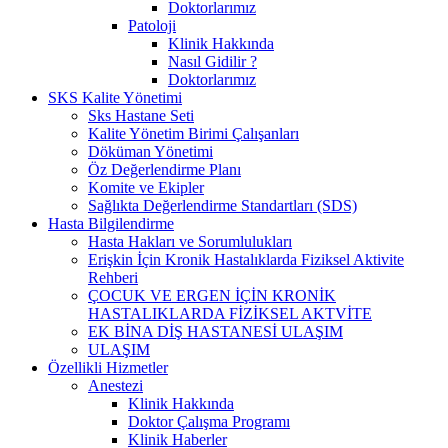
Doktorlarımız
Patoloji
Klinik Hakkında
Nasıl Gidilir ?
Doktorlarımız
SKS Kalite Yönetimi
Sks Hastane Seti
Kalite Yönetim Birimi Çalışanları
Döküman Yönetimi
Öz Değerlendirme Planı
Komite ve Ekipler
Sağlıkta Değerlendirme Standartları (SDS)
Hasta Bilgilendirme
Hasta Hakları ve Sorumlulukları
Erişkin İçin Kronik Hastalıklarda Fiziksel Aktivite
Rehberi
ÇOCUK VE ERGEN İÇİN KRONİK
HASTALIKLARDA FİZİKSEL AKTVİTE
EK BİNA DİŞ HASTANESİ ULAŞIM
ULAŞIM
Özellikli Hizmetler
Anestezi
Klinik Hakkında
Doktor Çalışma Programı
Klinik Haberler