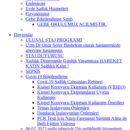
Endoskopi
Evde Sağlık Hizmetleri
Fizyoterapist
Gebe Bilgilendirme Sınıfı
GEBE OKULUMUZ AÇILMIŞTIR.
Duyurular
ULUSAL STAJ PROGRAMI
Uzm Dr Onur Sezer Başhekim olarak hastanemizde
görevine başlamıştır.
STAJ DUYURUSU
Yaşlılık Döneminde Günlük Yaşamınıza HAREKET
KATIN Sağlıklı Kalın !
SEPSİS
Covit-19 Bilgilendirme
Covit-19 Sağlık Çalışanları Rehberi
Kişisel Koruyucu Ekipman Kullanımı (VİDEO)
Kişisel Koruyucu Ekipmanların Uygun
Kullanımı
Kişisel Koruyucu Ekipman Kullanımı Önerileri
Temas İzalasyonu Önlemleri
Damlacık İzalasyonları Önlemleri
PCR Testi İçin Nazo-Farengeal Sürüntü Alma ile
İlgili Eğitim Videosu
06.02.2023 tarihi itibariyle Diş polikliniği hizmetimiz