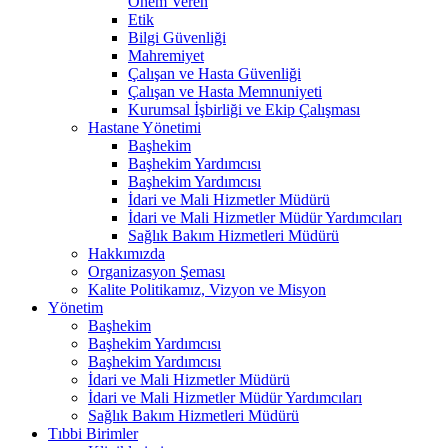
Önem Veren
Etik
Bilgi Güvenliği
Mahremiyet
Çalışan ve Hasta Güvenliği
Çalışan ve Hasta Memnuniyeti
Kurumsal İşbirliği ve Ekip Çalışması
Hastane Yönetimi
Başhekim
Başhekim Yardımcısı
Başhekim Yardımcısı
İdari ve Mali Hizmetler Müdürü
İdari ve Mali Hizmetler Müdür Yardımcıları
Sağlık Bakım Hizmetleri Müdürü
Hakkımızda
Organizasyon Şeması
Kalite Politikamız, Vizyon ve Misyon
Yönetim
Başhekim
Başhekim Yardımcısı
Başhekim Yardımcısı
İdari ve Mali Hizmetler Müdürü
İdari ve Mali Hizmetler Müdür Yardımcıları
Sağlık Bakım Hizmetleri Müdürü
Tıbbi Birimler