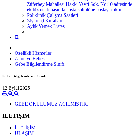
Züferbey Mahallesi Hakkı Yavri Sok. No:10 adresinde
ek hizmet binasında hasta kabulüne başlayacaktır.
Poliklinik Çalışma Saatleri
Ziyaretçi Kuralları
Aylık Yemek Listesi
Özellikli Hizmetler
Anne ve Bebek
Gebe Bilgilendirme Sınıfı
Gebe Bilgilendirme Sınıfı
12 Eylül 2025
GEBE OKULUMUZ AÇILMIŞTIR.
İLETİŞİM
İLETİŞİM
ULAŞIM