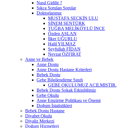
Nasıl Gidilir ?
Sıkça Sorulan Sorular
Doktorlarımız
MUSTAFA SEÇKİN ULU
SİNEM ŞENTÜRK
TUĞBA MELİKÖYLÜ İNCE
Özden ASLAN
İlker UĞURLU
Halil YILMAZ
Seyfullah FİDAN
Nevzat ÖZFIRAT
Anne ve Bebek
Anne Dostu
Anne Dostu Hastane Kriterleri
Bebek Dostu
Gebe Bilgilendirme Sınıfı
GEBE OKULUMUZ AÇILMIŞTIR.
Bebek Dostu Sokak Etkinliğimiz
Gebe Okulu
Anne Emzirme Politikası ve Önemi
Doğum İstatistikleri
Bebek Dostu Hastane
Diyabet Okulu
Diyaliz Merkezi
Doğum Hizmetleri