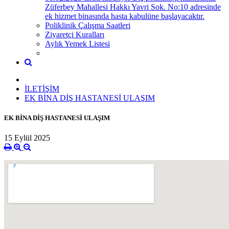
Züferbey Mahallesi Hakkı Yavri Sok. No:10 adresinde
ek hizmet binasında hasta kabulüne başlayacaktır.
Poliklinik Çalışma Saatleri
Ziyaretçi Kuralları
Aylık Yemek Listesi
İLETİŞİM
EK BİNA DİŞ HASTANESİ ULAŞIM
EK BİNA DİŞ HASTANESİ ULAŞIM
15 Eylül 2025