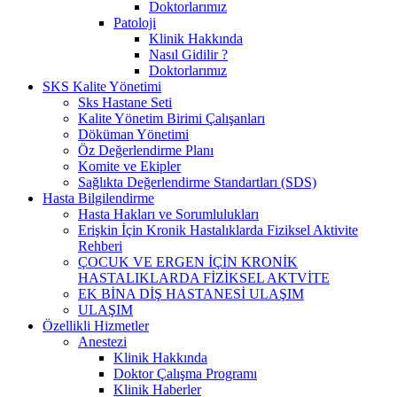
Doktorlarımız
Patoloji
Klinik Hakkında
Nasıl Gidilir ?
Doktorlarımız
SKS Kalite Yönetimi
Sks Hastane Seti
Kalite Yönetim Birimi Çalışanları
Döküman Yönetimi
Öz Değerlendirme Planı
Komite ve Ekipler
Sağlıkta Değerlendirme Standartları (SDS)
Hasta Bilgilendirme
Hasta Hakları ve Sorumlulukları
Erişkin İçin Kronik Hastalıklarda Fiziksel Aktivite
Rehberi
ÇOCUK VE ERGEN İÇİN KRONİK
HASTALIKLARDA FİZİKSEL AKTVİTE
EK BİNA DİŞ HASTANESİ ULAŞIM
ULAŞIM
Özellikli Hizmetler
Anestezi
Klinik Hakkında
Doktor Çalışma Programı
Klinik Haberler