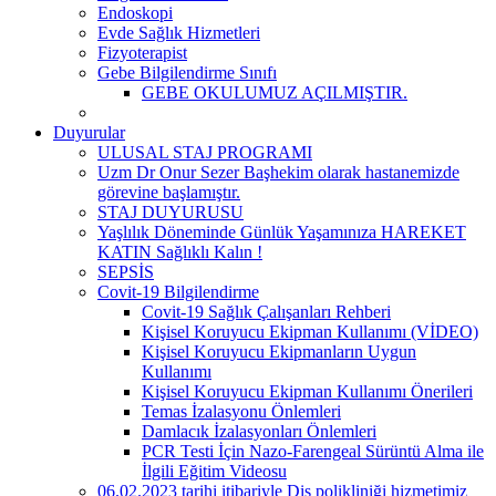
Endoskopi
Evde Sağlık Hizmetleri
Fizyoterapist
Gebe Bilgilendirme Sınıfı
GEBE OKULUMUZ AÇILMIŞTIR.
Duyurular
ULUSAL STAJ PROGRAMI
Uzm Dr Onur Sezer Başhekim olarak hastanemizde
görevine başlamıştır.
STAJ DUYURUSU
Yaşlılık Döneminde Günlük Yaşamınıza HAREKET
KATIN Sağlıklı Kalın !
SEPSİS
Covit-19 Bilgilendirme
Covit-19 Sağlık Çalışanları Rehberi
Kişisel Koruyucu Ekipman Kullanımı (VİDEO)
Kişisel Koruyucu Ekipmanların Uygun
Kullanımı
Kişisel Koruyucu Ekipman Kullanımı Önerileri
Temas İzalasyonu Önlemleri
Damlacık İzalasyonları Önlemleri
PCR Testi İçin Nazo-Farengeal Sürüntü Alma ile
İlgili Eğitim Videosu
06.02.2023 tarihi itibariyle Diş polikliniği hizmetimiz