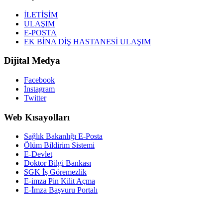
İLETİŞİM
ULAŞIM
E-POSTA
EK BİNA DİŞ HASTANESİ ULAŞIM
Dijital Medya
Facebook
İnstagram
Twitter
Web Kısayolları
Sağlık Bakanlığı E-Posta
Ölüm Bildirim Sistemi
E-Devlet
Doktor Bilgi Bankası
SGK İş Göremezlik
E-imza Pin Kilit Açma
E-İmza Başvuru Portalı