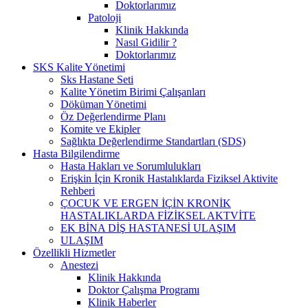
Doktorlarımız
Patoloji
Klinik Hakkında
Nasıl Gidilir ?
Doktorlarımız
SKS Kalite Yönetimi
Sks Hastane Seti
Kalite Yönetim Birimi Çalışanları
Döküman Yönetimi
Öz Değerlendirme Planı
Komite ve Ekipler
Sağlıkta Değerlendirme Standartları (SDS)
Hasta Bilgilendirme
Hasta Hakları ve Sorumlulukları
Erişkin İçin Kronik Hastalıklarda Fiziksel Aktivite
Rehberi
ÇOCUK VE ERGEN İÇİN KRONİK
HASTALIKLARDA FİZİKSEL AKTVİTE
EK BİNA DİŞ HASTANESİ ULAŞIM
ULAŞIM
Özellikli Hizmetler
Anestezi
Klinik Hakkında
Doktor Çalışma Programı
Klinik Haberler