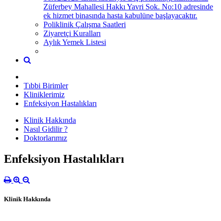
Züferbey Mahallesi Hakkı Yavri Sok. No:10 adresinde
ek hizmet binasında hasta kabulüne başlayacaktır.
Poliklinik Çalışma Saatleri
Ziyaretçi Kuralları
Aylık Yemek Listesi
Tıbbi Birimler
Kliniklerimiz
Enfeksiyon Hastalıkları
Klinik Hakkında
Nasıl Gidilir ?
Doktorlarımız
Enfeksiyon Hastalıkları
Klinik Hakkında