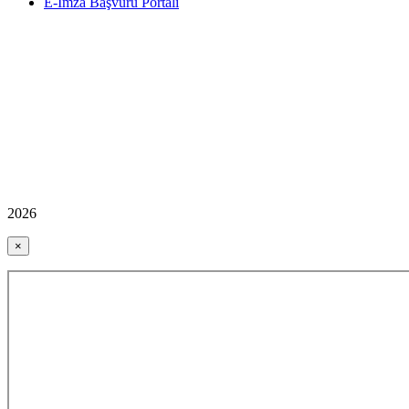
E-İmza Başvuru Portalı
2026
×