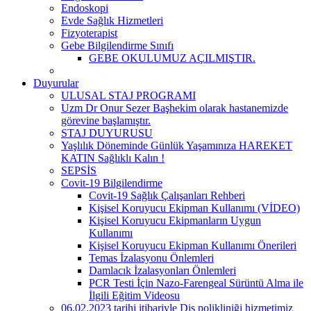
Endoskopi
Evde Sağlık Hizmetleri
Fizyoterapist
Gebe Bilgilendirme Sınıfı
GEBE OKULUMUZ AÇILMIŞTIR.
Duyurular
ULUSAL STAJ PROGRAMI
Uzm Dr Onur Sezer Başhekim olarak hastanemizde
görevine başlamıştır.
STAJ DUYURUSU
Yaşlılık Döneminde Günlük Yaşamınıza HAREKET
KATIN Sağlıklı Kalın !
SEPSİS
Covit-19 Bilgilendirme
Covit-19 Sağlık Çalışanları Rehberi
Kişisel Koruyucu Ekipman Kullanımı (VİDEO)
Kişisel Koruyucu Ekipmanların Uygun
Kullanımı
Kişisel Koruyucu Ekipman Kullanımı Önerileri
Temas İzalasyonu Önlemleri
Damlacık İzalasyonları Önlemleri
PCR Testi İçin Nazo-Farengeal Sürüntü Alma ile
İlgili Eğitim Videosu
06.02.2023 tarihi itibariyle Diş polikliniği hizmetimiz