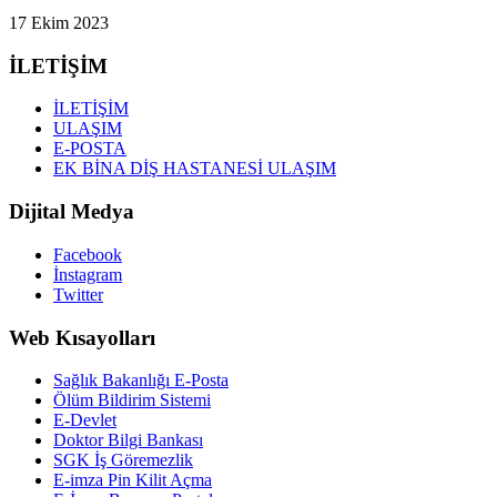
17 Ekim 2023
İLETİŞİM
İLETİŞİM
ULAŞIM
E-POSTA
EK BİNA DİŞ HASTANESİ ULAŞIM
Dijital Medya
Facebook
İnstagram
Twitter
Web Kısayolları
Sağlık Bakanlığı E-Posta
Ölüm Bildirim Sistemi
E-Devlet
Doktor Bilgi Bankası
SGK İş Göremezlik
E-imza Pin Kilit Açma