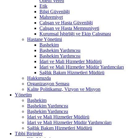
Önem Veren
Etik
Bilgi Güvenliği
Mahremiyet
Çalışan ve Hasta Güvenliği
Çalışan ve Hasta Memnuniyeti
Kurumsal İşbirliği ve Ekip Çalışması
Hastane Yönetimi
Başhekim
Başhekim Yardımcısı
Başhekim Yardımcısı
İdari ve Mali Hizmetler Müdürü
İdari ve Mali Hizmetler Müdür Yardımcıları
Sağlık Bakım Hizmetleri Müdürü
Hakkımızda
Organizasyon Şeması
Kalite Politikamız, Vizyon ve Misyon
Yönetim
Başhekim
Başhekim Yardımcısı
Başhekim Yardımcısı
İdari ve Mali Hizmetler Müdürü
İdari ve Mali Hizmetler Müdür Yardımcıları
Sağlık Bakım Hizmetleri Müdürü
Tıbbi Birimler