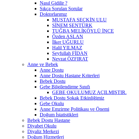
Nasıl Gidilir ?
Sıkça Sorulan Sorular
Doktorlarımız
MUSTAFA SEÇKİN ULU
SİNEM ŞENTÜRK
TUĞBA MELİKÖYLÜ İNCE
Özden ASLAN
İlker UĞURLU
Halil YILMAZ
Seyfullah FİDAN
Nevzat ÖZFIRAT
Anne ve Bebek
Anne Dostu
Anne Dostu Hastane Kriterleri
Bebek Dostu
Gebe Bilgilendirme Sınıfı
GEBE OKULUMUZ AÇILMIŞTIR.
Bebek Dostu Sokak Etkinliğimiz
Gebe Okulu
Anne Emzirme Politikası ve Önemi
Doğum İstatistikleri
Bebek Dostu Hastane
Diyabet Okulu
Diyaliz Merkezi
Doğum Hizmetleri