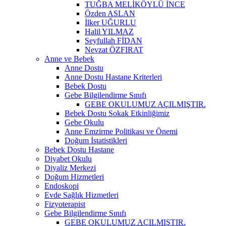
TUĞBA MELİKÖYLÜ İNCE
Özden ASLAN
İlker UĞURLU
Halil YILMAZ
Seyfullah FİDAN
Nevzat ÖZFIRAT
Anne ve Bebek
Anne Dostu
Anne Dostu Hastane Kriterleri
Bebek Dostu
Gebe Bilgilendirme Sınıfı
GEBE OKULUMUZ AÇILMIŞTIR.
Bebek Dostu Sokak Etkinliğimiz
Gebe Okulu
Anne Emzirme Politikası ve Önemi
Doğum İstatistikleri
Bebek Dostu Hastane
Diyabet Okulu
Diyaliz Merkezi
Doğum Hizmetleri
Endoskopi
Evde Sağlık Hizmetleri
Fizyoterapist
Gebe Bilgilendirme Sınıfı
GEBE OKULUMUZ AÇILMIŞTIR.