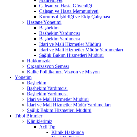
Mahremiyet
Çalışan ve Hasta Güvenliği
Çalışan ve Hasta Memnuniyeti
Kurumsal İşbirliği ve Ekip Çalışması
Hastane Yönetimi
Başhekim
Başhekim Yardımcısı
Başhekim Yardımcısı
İdari ve Mali Hizmetler Müdürü
İdari ve Mali Hizmetler Müdür Yardımcıları
Sağlık Bakım Hizmetleri Müdürü
Hakkımızda
Organizasyon Şeması
Kalite Politikamız, Vizyon ve Misyon
Yönetim
Başhekim
Başhekim Yardımcısı
Başhekim Yardımcısı
İdari ve Mali Hizmetler Müdürü
İdari ve Mali Hizmetler Müdür Yardımcıları
Sağlık Bakım Hizmetleri Müdürü
Tıbbi Birimler
Kliniklerimiz
Acil Tıp
Klinik Hakkında