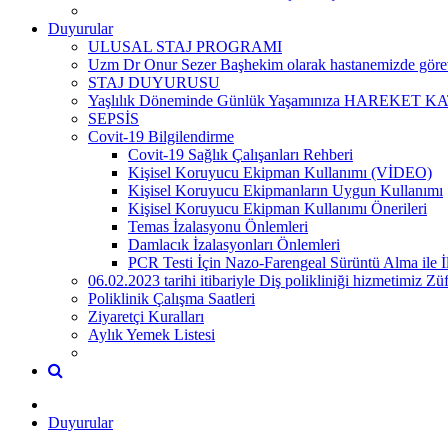
Duyurular
ULUSAL STAJ PROGRAMI
Uzm Dr Onur Sezer Başhekim olarak hastanemizde görevi
STAJ DUYURUSU
Yaşlılık Döneminde Günlük Yaşamınıza HAREKET KATI
SEPSİS
Covit-19 Bilgilendirme
Covit-19 Sağlık Çalışanları Rehberi
Kişisel Koruyucu Ekipman Kullanımı (VİDEO)
Kişisel Koruyucu Ekipmanların Uygun Kullanımı
Kişisel Koruyucu Ekipman Kullanımı Önerileri
Temas İzalasyonu Önlemleri
Damlacık İzalasyonları Önlemleri
PCR Testi İçin Nazo-Farengeal Sürüntü Alma ile İl
06.02.2023 tarihi itibariyle Diş polikliniği hizmetimiz 
Poliklinik Çalışma Saatleri
Ziyaretçi Kuralları
Aylık Yemek Listesi
Duyurular