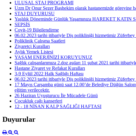
ULUSAL STAJ PROGRAMI
Uzm Dr Onur Sezer Başhekim olarak hastanemizde görevine baş
STAJ DUYURUSU
Yaşlılık Döneminde Günlük Yaşamınıza HAREKET KATIN Sağl
SEPSİS
Covit-19 Bilgilendirme
06.02.2023 tarihi itibariyle Diş polikliniği hizmetimiz Züferb
Poliklinik Çalışma Saatleri
Ziyaretçi Kuralları
Aylık Yemek Listesi
YAŞAM ENERJİNİZİ KORUYUNUZ
Sağlık çalışanlarımıza 2.doz aşıları 11 şubat 2021 tarihi itibari
Hastane Ziyaret ve Refakat Kuralları
3-9 Eylül 2022 Halk Sağlığı Haftası
06.02.2023 tarihi itibariyle Diş polikliniği hizmetimiz Züferb
17 Mayıs Çarşamba günü saat 12.00’de Belediye Düğün Salon
eğitim verilecektir.
26 Haziran Uyuşturucu İle Mücadele Günü
Çocukluk çağı kanserleri
12 - 18 NİSAN KALP SAĞLIĞI HAFTASI
Duyurular