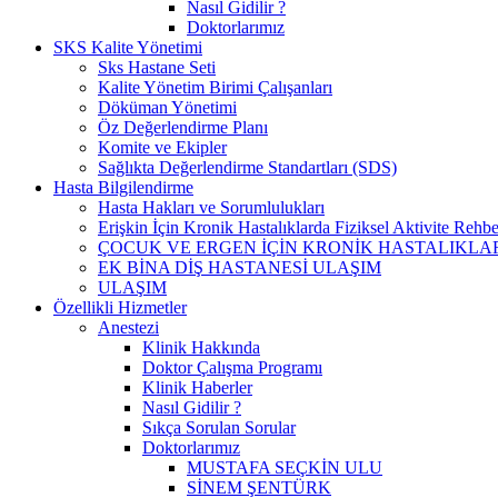
Nasıl Gidilir ?
Doktorlarımız
SKS Kalite Yönetimi
Sks Hastane Seti
Kalite Yönetim Birimi Çalışanları
Döküman Yönetimi
Öz Değerlendirme Planı
Komite ve Ekipler
Sağlıkta Değerlendirme Standartları (SDS)
Hasta Bilgilendirme
Hasta Hakları ve Sorumlulukları
Erişkin İçin Kronik Hastalıklarda Fiziksel Aktivite Rehbe
ÇOCUK VE ERGEN İÇİN KRONİK HASTALIKLAR
EK BİNA DİŞ HASTANESİ ULAŞIM
ULAŞIM
Özellikli Hizmetler
Anestezi
Klinik Hakkında
Doktor Çalışma Programı
Klinik Haberler
Nasıl Gidilir ?
Sıkça Sorulan Sorular
Doktorlarımız
MUSTAFA SEÇKİN ULU
SİNEM ŞENTÜRK