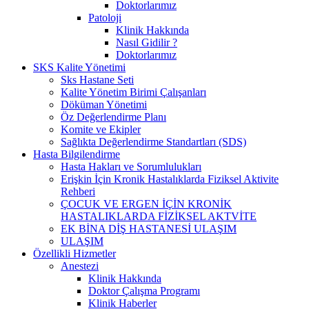
Doktorlarımız
Patoloji
Klinik Hakkında
Nasıl Gidilir ?
Doktorlarımız
SKS Kalite Yönetimi
Sks Hastane Seti
Kalite Yönetim Birimi Çalışanları
Döküman Yönetimi
Öz Değerlendirme Planı
Komite ve Ekipler
Sağlıkta Değerlendirme Standartları (SDS)
Hasta Bilgilendirme
Hasta Hakları ve Sorumlulukları
Erişkin İçin Kronik Hastalıklarda Fiziksel Aktivite
Rehberi
ÇOCUK VE ERGEN İÇİN KRONİK
HASTALIKLARDA FİZİKSEL AKTVİTE
EK BİNA DİŞ HASTANESİ ULAŞIM
ULAŞIM
Özellikli Hizmetler
Anestezi
Klinik Hakkında
Doktor Çalışma Programı
Klinik Haberler