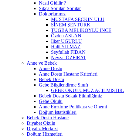
Nasıl Gidilir ?
Sıkça Sorulan Sorular
Doktorlarımız
MUSTAFA SEÇKİN ULU
SİNEM ŞENTÜRK
TUĞBA MELİKÖYLÜ İNCE
Özden ASLAN
İlker UĞURLU
Halil YILMAZ
Seyfullah FİDAN
Nevzat ÖZFIRAT
Anne ve Bebek
Anne Dostu
Anne Dostu Hastane Kriterleri
Bebek Dostu
Gebe Bilgilendirme Sınıfı
GEBE OKULUMUZ AÇILMIŞTIR.
Bebek Dostu Sokak Etkinliğimiz
Gebe Okulu
Anne Emzirme Politikası ve Önemi
Doğum İstatistikleri
Bebek Dostu Hastane
Diyabet Okulu
Diyaliz Merkezi
Doğum Hizmetleri