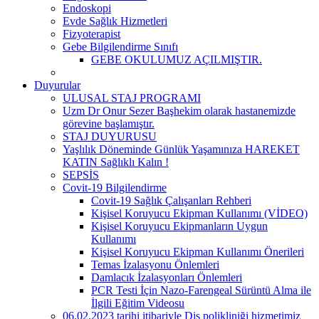
Endoskopi
Evde Sağlık Hizmetleri
Fizyoterapist
Gebe Bilgilendirme Sınıfı
GEBE OKULUMUZ AÇILMIŞTIR.
Duyurular
ULUSAL STAJ PROGRAMI
Uzm Dr Onur Sezer Başhekim olarak hastanemizde
görevine başlamıştır.
STAJ DUYURUSU
Yaşlılık Döneminde Günlük Yaşamınıza HAREKET
KATIN Sağlıklı Kalın !
SEPSİS
Covit-19 Bilgilendirme
Covit-19 Sağlık Çalışanları Rehberi
Kişisel Koruyucu Ekipman Kullanımı (VİDEO)
Kişisel Koruyucu Ekipmanların Uygun
Kullanımı
Kişisel Koruyucu Ekipman Kullanımı Önerileri
Temas İzalasyonu Önlemleri
Damlacık İzalasyonları Önlemleri
PCR Testi İçin Nazo-Farengeal Sürüntü Alma ile
İlgili Eğitim Videosu
06.02.2023 tarihi itibariyle Diş polikliniği hizmetimiz