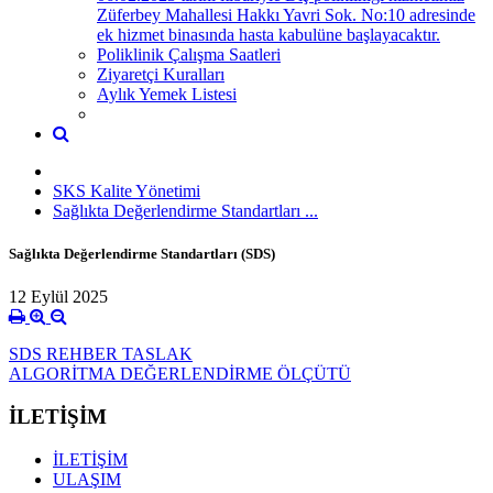
Züferbey Mahallesi Hakkı Yavri Sok. No:10 adresinde
ek hizmet binasında hasta kabulüne başlayacaktır.
Poliklinik Çalışma Saatleri
Ziyaretçi Kuralları
Aylık Yemek Listesi
SKS Kalite Yönetimi
Sağlıkta Değerlendirme Standartları ...
Sağlıkta Değerlendirme Standartları (SDS)
12 Eylül 2025
SDS REHBER TASLAK
ALGORİTMA DEĞERLENDİRME ÖLÇÜTÜ
İLETİŞİM
İLETİŞİM
ULAŞIM