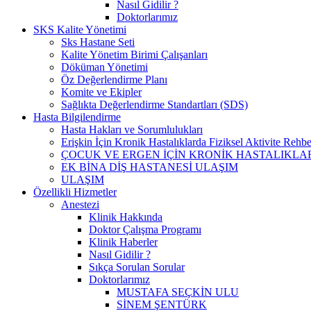
Nasıl Gidilir ?
Doktorlarımız
SKS Kalite Yönetimi
Sks Hastane Seti
Kalite Yönetim Birimi Çalışanları
Döküman Yönetimi
Öz Değerlendirme Planı
Komite ve Ekipler
Sağlıkta Değerlendirme Standartları (SDS)
Hasta Bilgilendirme
Hasta Hakları ve Sorumlulukları
Erişkin İçin Kronik Hastalıklarda Fiziksel Aktivite Rehbe
ÇOCUK VE ERGEN İÇİN KRONİK HASTALIKLAR
EK BİNA DİŞ HASTANESİ ULAŞIM
ULAŞIM
Özellikli Hizmetler
Anestezi
Klinik Hakkında
Doktor Çalışma Programı
Klinik Haberler
Nasıl Gidilir ?
Sıkça Sorulan Sorular
Doktorlarımız
MUSTAFA SEÇKİN ULU
SİNEM ŞENTÜRK