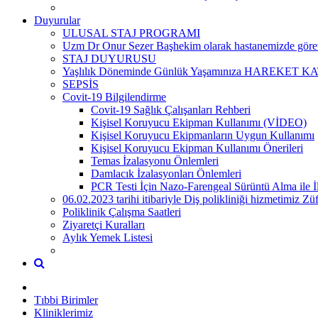
Duyurular
ULUSAL STAJ PROGRAMI
Uzm Dr Onur Sezer Başhekim olarak hastanemizde görevi
STAJ DUYURUSU
Yaşlılık Döneminde Günlük Yaşamınıza HAREKET KATI
SEPSİS
Covit-19 Bilgilendirme
Covit-19 Sağlık Çalışanları Rehberi
Kişisel Koruyucu Ekipman Kullanımı (VİDEO)
Kişisel Koruyucu Ekipmanların Uygun Kullanımı
Kişisel Koruyucu Ekipman Kullanımı Önerileri
Temas İzalasyonu Önlemleri
Damlacık İzalasyonları Önlemleri
PCR Testi İçin Nazo-Farengeal Sürüntü Alma ile İl
06.02.2023 tarihi itibariyle Diş polikliniği hizmetimiz 
Poliklinik Çalışma Saatleri
Ziyaretçi Kuralları
Aylık Yemek Listesi
Tıbbi Birimler
Kliniklerimiz