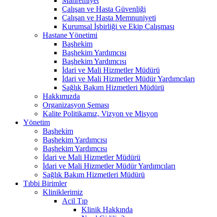
Mahremiyet
Çalışan ve Hasta Güvenliği
Çalışan ve Hasta Memnuniyeti
Kurumsal İşbirliği ve Ekip Çalışması
Hastane Yönetimi
Başhekim
Başhekim Yardımcısı
Başhekim Yardımcısı
İdari ve Mali Hizmetler Müdürü
İdari ve Mali Hizmetler Müdür Yardımcıları
Sağlık Bakım Hizmetleri Müdürü
Hakkımızda
Organizasyon Şeması
Kalite Politikamız, Vizyon ve Misyon
Yönetim
Başhekim
Başhekim Yardımcısı
Başhekim Yardımcısı
İdari ve Mali Hizmetler Müdürü
İdari ve Mali Hizmetler Müdür Yardımcıları
Sağlık Bakım Hizmetleri Müdürü
Tıbbi Birimler
Kliniklerimiz
Acil Tıp
Klinik Hakkında