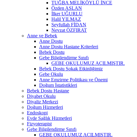
TUĞBA MELİKÖYLÜ İNCE
Özden ASLAN
İlker UĞURLU
Halil YILMAZ
Seyfullah FİDAN
Nevzat ÖZFIRAT
Anne ve Bebek
Anne Dostu
Anne Dostu Hastane Kriterleri
Bebek Dostu
Gebe Bilgilendirme Sınıfı
GEBE OKULUMUZ AÇILMIŞTIR.
Bebek Dostu Sokak Etkinliğimiz
Gebe Okulu
Anne Emzirme Politikası ve Önemi
Doğum İstatistikleri
Bebek Dostu Hastane
Diyabet Okulu
Diyaliz Merkezi
Doğum Hizmetleri
Endoskopi
Evde Sağlık Hizmetleri
Fizyoterapist
Gebe Bilgilendirme Sınıfı
GEBE OKULUMUZ AÇILMIŞTIR.