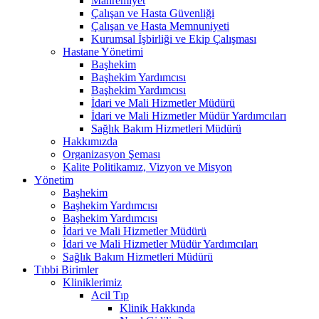
Mahremiyet
Çalışan ve Hasta Güvenliği
Çalışan ve Hasta Memnuniyeti
Kurumsal İşbirliği ve Ekip Çalışması
Hastane Yönetimi
Başhekim
Başhekim Yardımcısı
Başhekim Yardımcısı
İdari ve Mali Hizmetler Müdürü
İdari ve Mali Hizmetler Müdür Yardımcıları
Sağlık Bakım Hizmetleri Müdürü
Hakkımızda
Organizasyon Şeması
Kalite Politikamız, Vizyon ve Misyon
Yönetim
Başhekim
Başhekim Yardımcısı
Başhekim Yardımcısı
İdari ve Mali Hizmetler Müdürü
İdari ve Mali Hizmetler Müdür Yardımcıları
Sağlık Bakım Hizmetleri Müdürü
Tıbbi Birimler
Kliniklerimiz
Acil Tıp
Klinik Hakkında