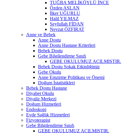
TUĞBA MELİKÖYLÜ İNCE
Özden ASLAN
İlker UĞURLU
Halil YILMAZ
Seyfullah FİDAN
Nevzat ÖZFIRAT
Anne ve Bebek
Anne Dostu
Anne Dostu Hastane Kriterleri
Bebek Dostu
Gebe Bilgilendirme Sınıfı
GEBE OKULUMUZ AÇILMIŞTIR.
Bebek Dostu Sokak Etkinliğimiz
Gebe Okulu
Anne Emzirme Politikası ve Önemi
Doğum İstatistikleri
Bebek Dostu Hastane
Diyabet Okulu
Diyaliz Merkezi
Doğum Hizmetleri
Endoskopi
Evde Sağlık Hizmetleri
Fizyoterapist
Gebe Bilgilendirme Sınıfı
GEBE OKULUMUZ AÇILMIŞTIR.