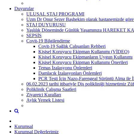
Duyurular
ULUSAL STAJ PROGRAMI
Uzm Dr Onur Sezer Başhekim olarak hastanemizde görevi
STAJ DUYURUSU
Yaşlılık Döneminde Günlük Yaşamınıza HAREKET KATI
SEPSİS
Covit-19 Bilgilendirme
Covit-19 Sağlık Çalışanları Rehberi
Kişisel Koruyucu Ekipman Kullanımı (VİDEO)
Kişisel Koruyucu Ekipmanların Uygun Kullanımı
Kişisel Koruyucu Ekipman Kullanımı Önerileri
Temas İzalasyonu Önlemleri
Damlacık İzalasyonları Önlemleri
PCR Testi İçin Nazo-Farengeal Sürüntü Alma ile İl
06.02.2023 tarihi itibariyle Diş polikliniği hizmetimiz 
Poliklinik Çalışma Saatleri
Ziyaretçi Kuralları
Aylık Yemek Listesi
Kurumsal
Kurumsal Değerlerimiz