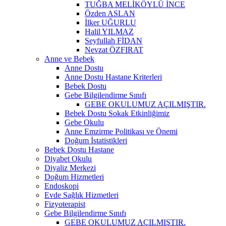
TUĞBA MELİKÖYLÜ İNCE
Özden ASLAN
İlker UĞURLU
Halil YILMAZ
Seyfullah FİDAN
Nevzat ÖZFIRAT
Anne ve Bebek
Anne Dostu
Anne Dostu Hastane Kriterleri
Bebek Dostu
Gebe Bilgilendirme Sınıfı
GEBE OKULUMUZ AÇILMIŞTIR.
Bebek Dostu Sokak Etkinliğimiz
Gebe Okulu
Anne Emzirme Politikası ve Önemi
Doğum İstatistikleri
Bebek Dostu Hastane
Diyabet Okulu
Diyaliz Merkezi
Doğum Hizmetleri
Endoskopi
Evde Sağlık Hizmetleri
Fizyoterapist
Gebe Bilgilendirme Sınıfı
GEBE OKULUMUZ AÇILMIŞTIR.