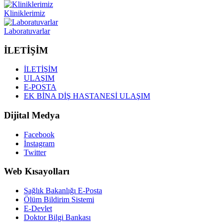
Kliniklerimiz
Laboratuvarlar
İLETİŞİM
İLETİŞİM
ULAŞIM
E-POSTA
EK BİNA DİŞ HASTANESİ ULAŞIM
Dijital Medya
Facebook
İnstagram
Twitter
Web Kısayolları
Sağlık Bakanlığı E-Posta
Ölüm Bildirim Sistemi
E-Devlet
Doktor Bilgi Bankası