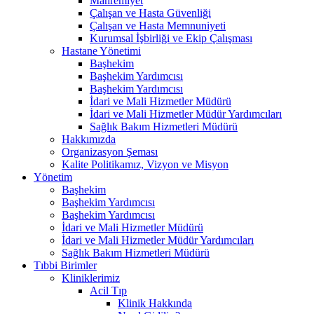
Mahremiyet
Çalışan ve Hasta Güvenliği
Çalışan ve Hasta Memnuniyeti
Kurumsal İşbirliği ve Ekip Çalışması
Hastane Yönetimi
Başhekim
Başhekim Yardımcısı
Başhekim Yardımcısı
İdari ve Mali Hizmetler Müdürü
İdari ve Mali Hizmetler Müdür Yardımcıları
Sağlık Bakım Hizmetleri Müdürü
Hakkımızda
Organizasyon Şeması
Kalite Politikamız, Vizyon ve Misyon
Yönetim
Başhekim
Başhekim Yardımcısı
Başhekim Yardımcısı
İdari ve Mali Hizmetler Müdürü
İdari ve Mali Hizmetler Müdür Yardımcıları
Sağlık Bakım Hizmetleri Müdürü
Tıbbi Birimler
Kliniklerimiz
Acil Tıp
Klinik Hakkında