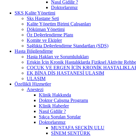
Nasıl Gidilir ?
Doktorlarımız
SKS Kalite Yönetimi
Sks Hastane Seti
Kalite Yönetim Birimi Çalışanları
Döküman Yönetimi
Öz Değerlendirme Planı
Komite ve Ekipler
Sağlıkta Değerlendirme Standartları (SDS)
Hasta Bilgilendirme
Hasta Hakları ve Sorumlulukları
Erişkin İçin Kronik Hastalıklarda Fiziksel Aktivite Rehbe
ÇOCUK VE ERGEN İÇİN KRONİK HASTALIKLAR
EK BİNA DİŞ HASTANESİ ULAŞIM
ULAŞIM
Özellikli Hizmetler
Anestezi
Klinik Hakkında
Doktor Çalışma Programı
Klinik Haberler
Nasıl Gidilir ?
Sıkça Sorulan Sorular
Doktorlarımız
MUSTAFA SEÇKİN ULU
SİNEM ŞENTÜRK