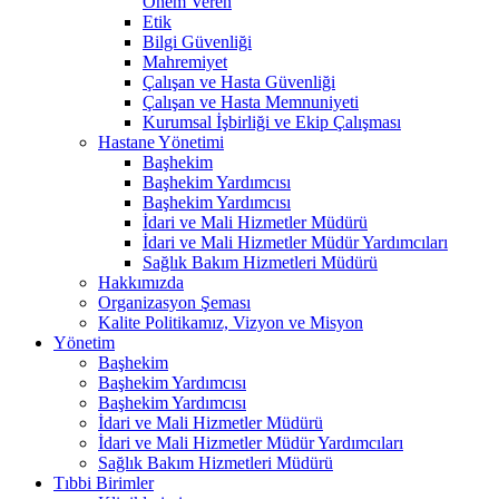
Önem Veren
Etik
Bilgi Güvenliği
Mahremiyet
Çalışan ve Hasta Güvenliği
Çalışan ve Hasta Memnuniyeti
Kurumsal İşbirliği ve Ekip Çalışması
Hastane Yönetimi
Başhekim
Başhekim Yardımcısı
Başhekim Yardımcısı
İdari ve Mali Hizmetler Müdürü
İdari ve Mali Hizmetler Müdür Yardımcıları
Sağlık Bakım Hizmetleri Müdürü
Hakkımızda
Organizasyon Şeması
Kalite Politikamız, Vizyon ve Misyon
Yönetim
Başhekim
Başhekim Yardımcısı
Başhekim Yardımcısı
İdari ve Mali Hizmetler Müdürü
İdari ve Mali Hizmetler Müdür Yardımcıları
Sağlık Bakım Hizmetleri Müdürü
Tıbbi Birimler