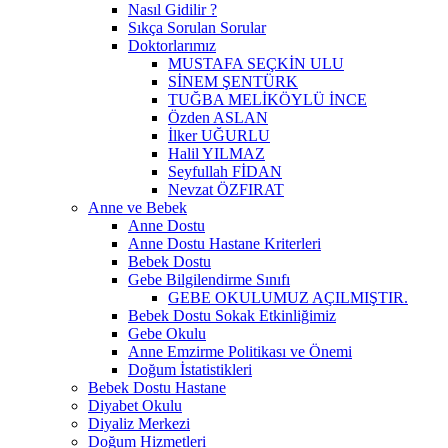
Nasıl Gidilir ?
Sıkça Sorulan Sorular
Doktorlarımız
MUSTAFA SEÇKİN ULU
SİNEM ŞENTÜRK
TUĞBA MELİKÖYLÜ İNCE
Özden ASLAN
İlker UĞURLU
Halil YILMAZ
Seyfullah FİDAN
Nevzat ÖZFIRAT
Anne ve Bebek
Anne Dostu
Anne Dostu Hastane Kriterleri
Bebek Dostu
Gebe Bilgilendirme Sınıfı
GEBE OKULUMUZ AÇILMIŞTIR.
Bebek Dostu Sokak Etkinliğimiz
Gebe Okulu
Anne Emzirme Politikası ve Önemi
Doğum İstatistikleri
Bebek Dostu Hastane
Diyabet Okulu
Diyaliz Merkezi
Doğum Hizmetleri