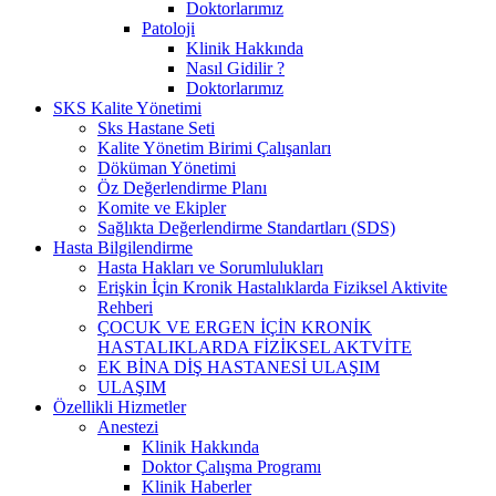
Doktorlarımız
Patoloji
Klinik Hakkında
Nasıl Gidilir ?
Doktorlarımız
SKS Kalite Yönetimi
Sks Hastane Seti
Kalite Yönetim Birimi Çalışanları
Döküman Yönetimi
Öz Değerlendirme Planı
Komite ve Ekipler
Sağlıkta Değerlendirme Standartları (SDS)
Hasta Bilgilendirme
Hasta Hakları ve Sorumlulukları
Erişkin İçin Kronik Hastalıklarda Fiziksel Aktivite
Rehberi
ÇOCUK VE ERGEN İÇİN KRONİK
HASTALIKLARDA FİZİKSEL AKTVİTE
EK BİNA DİŞ HASTANESİ ULAŞIM
ULAŞIM
Özellikli Hizmetler
Anestezi
Klinik Hakkında
Doktor Çalışma Programı
Klinik Haberler