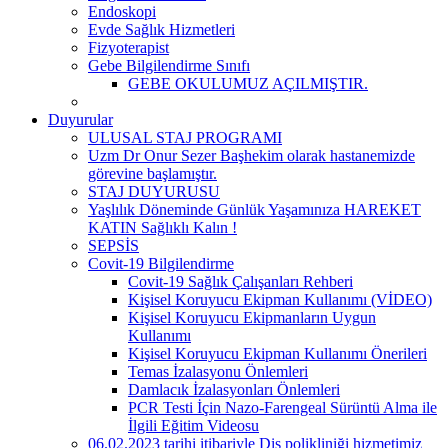
Endoskopi
Evde Sağlık Hizmetleri
Fizyoterapist
Gebe Bilgilendirme Sınıfı
GEBE OKULUMUZ AÇILMIŞTIR.
Duyurular
ULUSAL STAJ PROGRAMI
Uzm Dr Onur Sezer Başhekim olarak hastanemizde
görevine başlamıştır.
STAJ DUYURUSU
Yaşlılık Döneminde Günlük Yaşamınıza HAREKET
KATIN Sağlıklı Kalın !
SEPSİS
Covit-19 Bilgilendirme
Covit-19 Sağlık Çalışanları Rehberi
Kişisel Koruyucu Ekipman Kullanımı (VİDEO)
Kişisel Koruyucu Ekipmanların Uygun
Kullanımı
Kişisel Koruyucu Ekipman Kullanımı Önerileri
Temas İzalasyonu Önlemleri
Damlacık İzalasyonları Önlemleri
PCR Testi İçin Nazo-Farengeal Sürüntü Alma ile
İlgili Eğitim Videosu
06.02.2023 tarihi itibariyle Diş polikliniği hizmetimiz